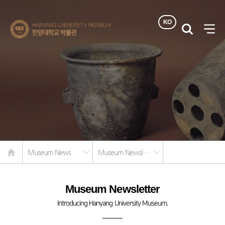
KO
한양대학교
검색
사이
박물관
열기
Home
Museum News
Museum Newsletter
Museum Newsletter
Introducing Hanyang University Museum.