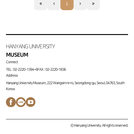
1
HANYANG UNIVERSITY
MUSEUM
Connect
TEL : 02-2220-1394~6
FAX : 02-2220-1836
Address
Hanyang University Museum, 222 Wangsimni-ro, Seongdong-gu, Seoul, 04763, South
Korea
페이스북
네이버
유튜브
바로가기
카페
채널
바로가기
바로가기
ⓒ Hanyang University. All rights reserved.