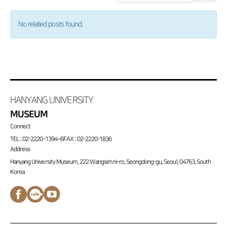
No related posts found.
HANYANG UNIVERSITY
MUSEUM
Connect
TEL : 02-2220-1394~6
FAX : 02-2220-1836
Address
Hanyang University Museum, 222 Wangsimni-ro, Seongdong-gu, Seoul, 04763, South
Korea
페이스북
네이버
유튜브
바로가기
카페
채널
바로가기
바로가기