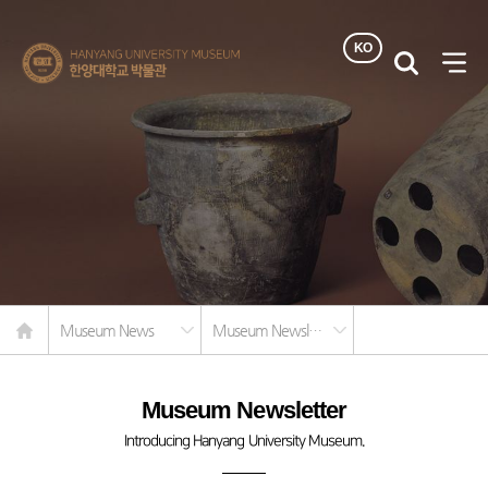
KO
한양대학교
검색
사이
박물관
열기
Home
Museum News
Museum Newsletter
Museum Newsletter
Introducing Hanyang University Museum.