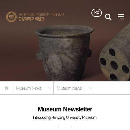
KO
한양대학교
검색
사이
박물관
열기
Home
Museum News
Museum Newsletter
Museum Newsletter
Introducing Hanyang University Museum.