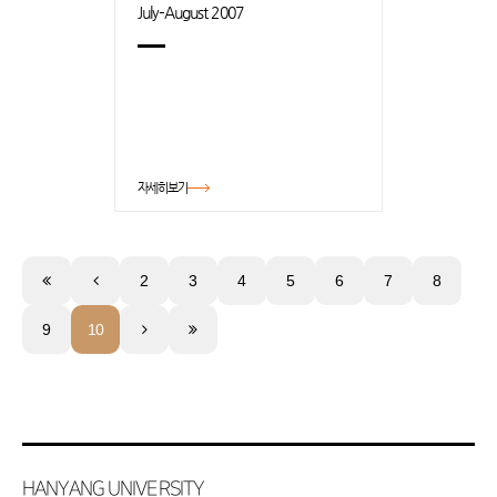
July–August 2007
자세히보기
2
3
4
5
6
7
8
9
10
HANYANG UNIVERSITY