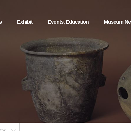
s
Exhibit
Events, Education
Museum N
ter