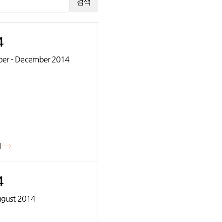
검색
4
er – December 2014
기
4
August 2014