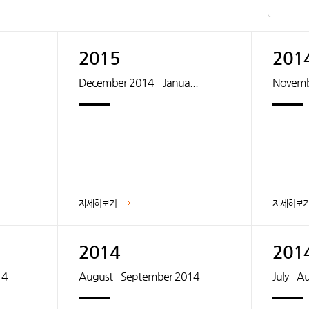
2015
201
December 2014 – Janua...
Novemb
자세히보기
자세히보
2014
201
14
August – September 2014
July – 