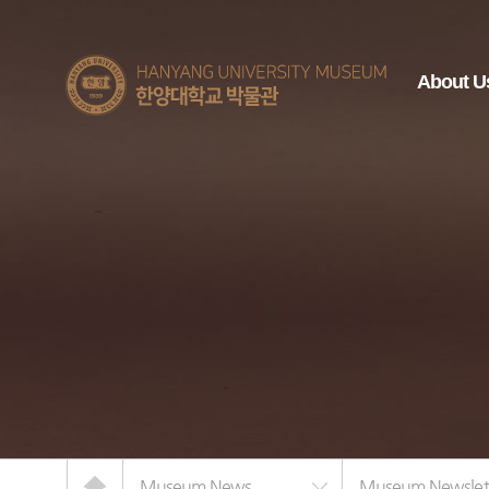
한양대학교
About U
박물관
Home
Museum News
Museum Newslet