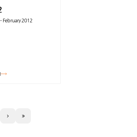
2
 – February 2012
기