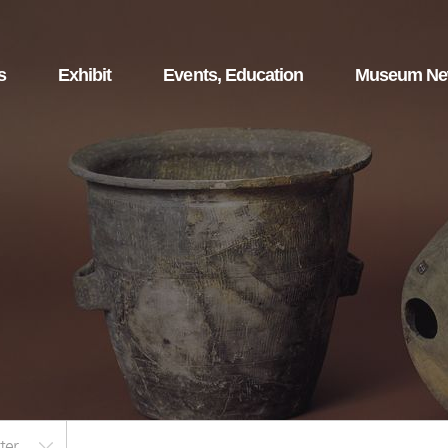
s
Exhibit
Events, Education
Museum N
ter